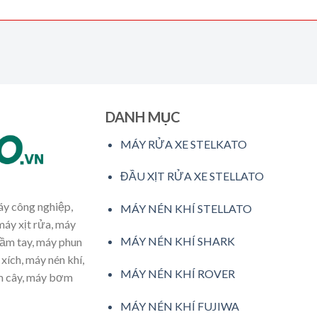
DANH MỤC
MÁY RỬA XE STELKATO
ĐẦU XỊT RỬA XE STELLATO
máy công nghiệp,
MÁY NÉN KHÍ STELLATO
máy xịt rửa, máy
MÁY NÉN KHÍ SHARK
cầm tay, máy phun
xích, máy nén khí,
MÁY NÉN KHÍ ROVER
ăm cây, máy bơm
MÁY NÉN KHÍ FUJIWA