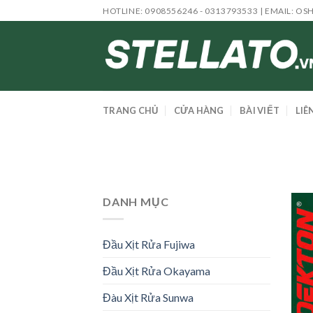
Skip
HOTLINE: 0908556246 - 0313793533 | EMAIL:
OS
to
content
TRANG CHỦ
CỬA HÀNG
BÀI VIẾT
LIÊ
DANH MỤC
Đầu Xịt Rửa Fujiwa
Đầu Xịt Rửa Okayama
Đàu Xịt Rửa Sunwa