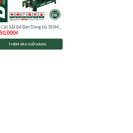
 Cắt Sắt Để Bàn Dùng Đá 355MM
50,000
₫
ton DK-CS2400pro
THÊM VÀO GIỎ HÀNG