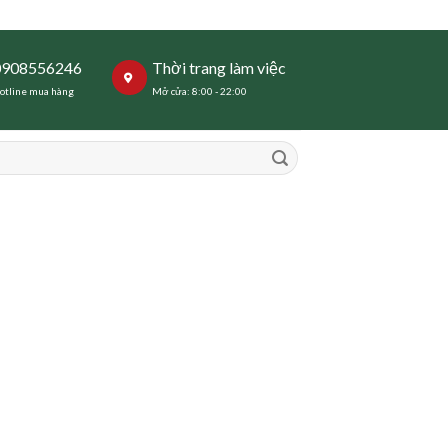
0908556246
Thời trang làm việc
otline mua hàng
Mở cửa: 8:00 - 22:00