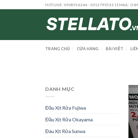
Skip
HOTLINE: 0908556246 - 0313793533 | EMAIL:
OS
to
content
TRANG CHỦ
CỬA HÀNG
BÀI VIẾT
LIÊ
DANH MỤC
Đầu Xịt Rửa Fujiwa
Đầu Xịt Rửa Okayama
Đàu Xịt Rửa Sunwa