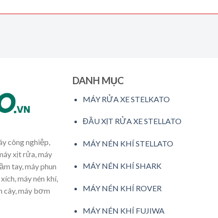
DANH MỤC
MÁY RỬA XE STELKATO
ĐẦU XỊT RỬA XE STELLATO
máy công nghiệp,
MÁY NÉN KHÍ STELLATO
máy xịt rửa, máy
MÁY NÉN KHÍ SHARK
cầm tay, máy phun
xích, máy nén khí,
MÁY NÉN KHÍ ROVER
ăm cây, máy bơm
MÁY NÉN KHÍ FUJIWA