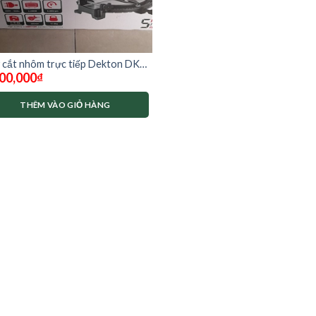
 cắt nhôm trực tiếp Dekton DK-
00,000
₫
5501TT ( đã có lưỡi cắt)
THÊM VÀO GIỎ HÀNG