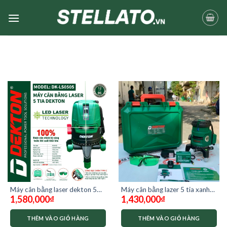
Skip
to
content
Máy cân bằng laser dekton 5
Máy cân bằng lazer 5 tia xanh
1,580,000
₫
1,430,000
₫
tia xanh DK-LS0505
Dekton LS0501
THÊM VÀO GIỎ HÀNG
THÊM VÀO GIỎ HÀNG