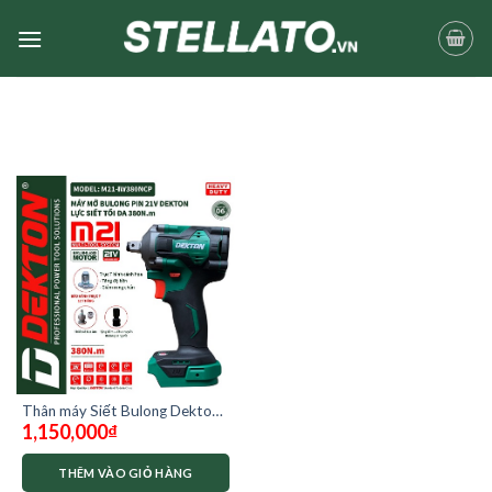
Skip
to
content
Thân máy Siết Bulong Dekton
1,150,000
₫
M21-IW380NCP ( chưa pin
sạc)
THÊM VÀO GIỎ HÀNG