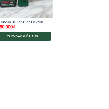
 Khoan Bê Tông Pin Dekton
80,000
₫
-RH2603 PLUS( chưa có pin và
THÊM VÀO GIỎ HÀNG