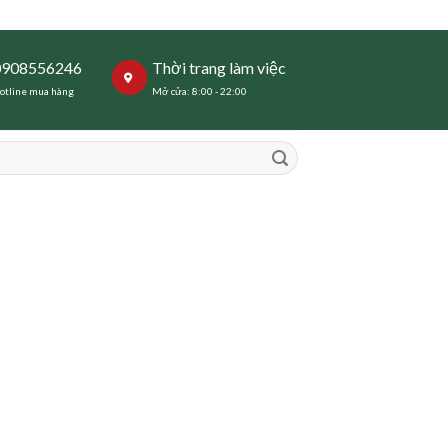
0908556246
Thời trang làm việc
otline mua hàng
Mở cửa: 8:00 - 22:00