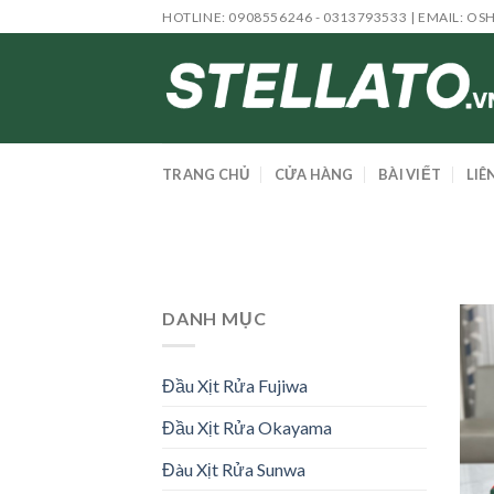
Skip
HOTLINE: 0908556246 - 0313793533 | EMAIL:
OS
to
content
TRANG CHỦ
CỬA HÀNG
BÀI VIẾT
LIÊ
DANH MỤC
Đầu Xịt Rửa Fujiwa
Đầu Xịt Rửa Okayama
Đàu Xịt Rửa Sunwa