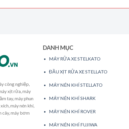
DANH MỤC
MÁY RỬA XE STELKATO
ĐẦU XỊT RỬA XE STELLATO
máy công nghiệp,
MÁY NÉN KHÍ STELLATO
máy xịt rửa, máy
MÁY NÉN KHÍ SHARK
cầm tay, máy phun
xích, máy nén khí,
MÁY NÉN KHÍ ROVER
ăm cây, máy bơm
MÁY NÉN KHÍ FUJIWA