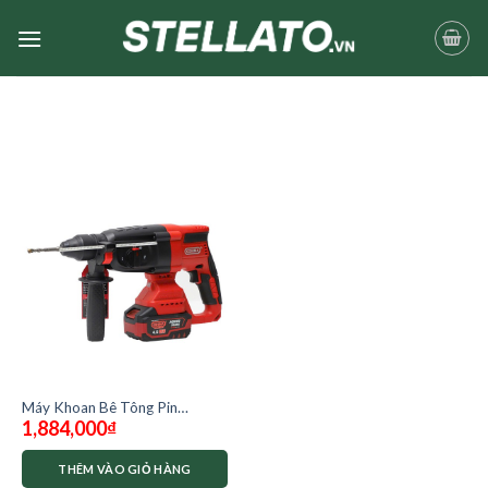
Skip
to
content
Máy Khoan Bê Tông Pin
1,884,000
₫
Oshima M21-K3CN 28-D1(
chưa có pin và sạc)
THÊM VÀO GIỎ HÀNG