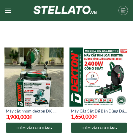
Skip
to
content
Máy Cắt Sắt Để Bàn Dùng Đá
Máy cắt nhôm dekton DK-
1,650,000
₫
3,900,000
₫
355MM Dekton DK-
CN305HD dây curoa
CS2400pro
THÊM VÀO GIỎ HÀNG
THÊM VÀO GIỎ HÀNG