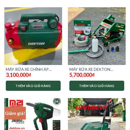
MÁY RỬA XE CHỈNH ÁP
MÁY RỬA XE DEKTON
3,100,000
₫
5,700,000
₫
DEKTON DK-CWR3001PLUS
2350W CHỈNH ÁP DK-
HPW2350
THÊM VÀO GIỎ HÀNG
THÊM VÀO GIỎ HÀNG
Giảm giá!