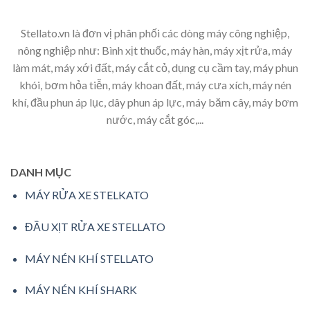
Stellato.vn là đơn vị phân phối các dòng máy công nghiệp,
nông nghiệp như: Bình xịt thuốc, máy hàn, máy xịt rửa, máy
làm mát, máy xới đất, máy cắt cỏ, dụng cụ cầm tay, máy phun
khói, bơm hỏa tiễn, máy khoan đất, máy cưa xích, máy nén
khí, đầu phun áp lục, dây phun áp lực, máy băm cây, máy bơm
nước, máy cắt góc,...
DANH MỤC
MÁY RỬA XE STELKATO
ĐẦU XỊT RỬA XE STELLATO
MÁY NÉN KHÍ STELLATO
MÁY NÉN KHÍ SHARK