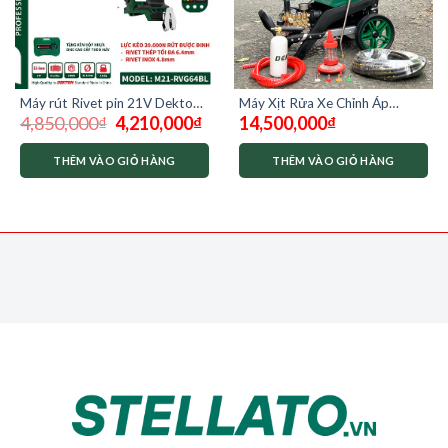
Máy rút Rivet pin 21V Dekton
Máy Xịt Rửa Xe Chỉnh Áp
Giá
Giá
4,850,000
₫
4,210,000
₫
14,500,000
₫
M21-RVG64BL ( chưa có pin
Dekton DK-HPW3500 –
gốc
hiện
sạc)
3500W
là:
tại
4,850,000₫.
là:
THÊM VÀO GIỎ HÀNG
THÊM VÀO GIỎ HÀNG
4,210,000₫.