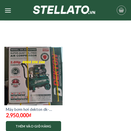
Skip
to
content
Máy bơm hơi dekton dk-
2,950,000
₫
ac3930pro không dầu
THÊM VÀO GIỎ HÀNG