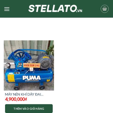
Skip
to
content
MÁY NÉN KHÍ DÂY ĐAI
4,900,000
₫
PUMA 1hp 75 LÍT
THÊM VÀO GIỎ HÀNG