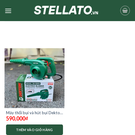
Skip
to
content
Máy thổi bụi và hút bụi Dekton
590,000
₫
DK-EB900
THÊM VÀO GIỎ HÀNG