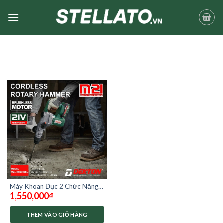
Skip
to
content
Máy Khoan Đục 2 Chức Năng
1,550,000
₫
Dekton M21-RH2702BL ( chưa
có pin và sạc)
THÊM VÀO GIỎ HÀNG