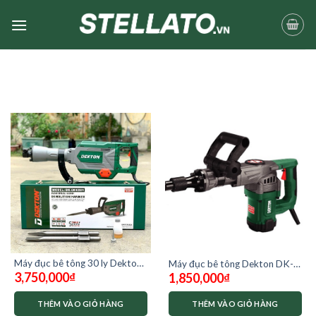
Skip
to
content
Máy đục bê tông 30 ly Dekton
Máy đục bê tông Dekton DK-
3,750,000
₫
DK-HD6501
1,850,000
₫
HD3501
THÊM VÀO GIỎ HÀNG
THÊM VÀO GIỎ HÀNG