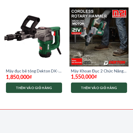
Máy Khoan Đục 2 Chức Năng
Máy đục bê tông Dekton DK-
1,550,000
₫
1,850,000
₫
Dekton M21-RH2702BL ( chưa
HD3501
có pin và sạc)
THÊM VÀO GIỎ HÀNG
THÊM VÀO GIỎ HÀNG