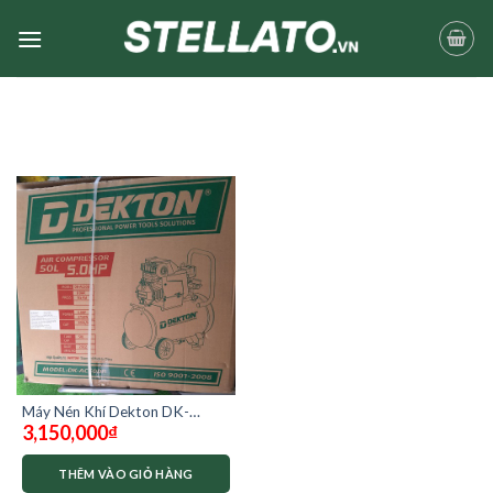
Skip
to
content
Máy Nén Khí Dekton DK-
3,150,000
₫
AC50DR có dầu
THÊM VÀO GIỎ HÀNG