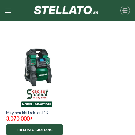
Skip
to
content
Máy nén khí Dekton DK-
3,070,000
₫
AC10BL moter không chổi
than ( dùng điện 220)
THÊM VÀO GIỎ HÀNG