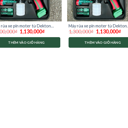
 rửa xe pin moter từ Dekton
Máy rửa xe pin moter từ Dekton
Giá
Giá
Giá
Giá
00,000
₫
1,130,000
₫
1,300,000
₫
1,130,000
₫
-SRX1401plus ( Thân máy chưa
M21-SRX1401plus ( Thân máy c
gốc
hiện
gốc
hiệ
sạc)
pin sạc)
là:
tại
là:
tại
1,300,000₫.
là:
1,300,000₫.
là:
THÊM VÀO GIỎ HÀNG
THÊM VÀO GIỎ HÀNG
1,130,000₫.
1,1