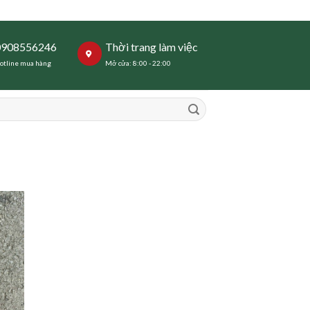
0908556246
Thời trang làm việc
otline mua hàng
Mở cửa: 8:00 - 22:00