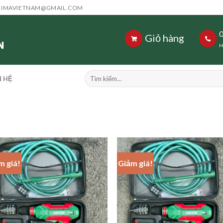
HIMAVIETNAM@GMAIL.COM
Giỏ hàng
H
Tìm
N HỆ
kiếm:
m giá!
Giảm giá!