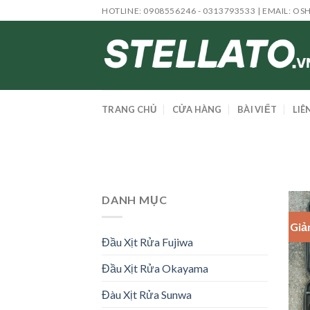
Skip
HOTLINE: 0908556246 - 0313793533 | EMAIL:
OS
to
content
TRANG CHỦ
CỬA HÀNG
BÀI VIẾT
LIÊ
DANH MỤC
Giả
Đầu Xịt Rửa Fujiwa
Đầu Xịt Rửa Okayama
Đàu Xịt Rửa Sunwa