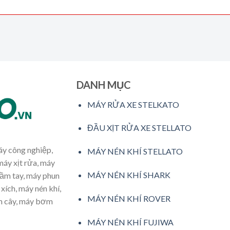
DANH MỤC
MÁY RỬA XE STELKATO
ĐẦU XỊT RỬA XE STELLATO
máy công nghiệp,
MÁY NÉN KHÍ STELLATO
máy xịt rửa, máy
MÁY NÉN KHÍ SHARK
cầm tay, máy phun
xích, máy nén khí,
MÁY NÉN KHÍ ROVER
ăm cây, máy bơm
MÁY NÉN KHÍ FUJIWA