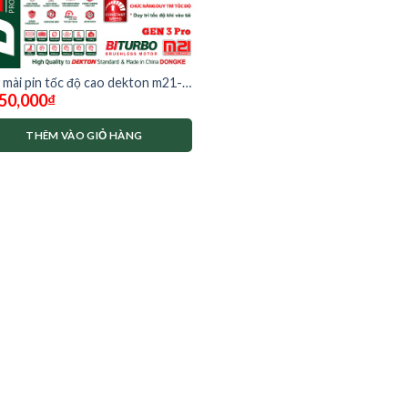
 mài pin tốc độ cao dekton m21-
50,000
₫
00plus
THÊM VÀO GIỎ HÀNG