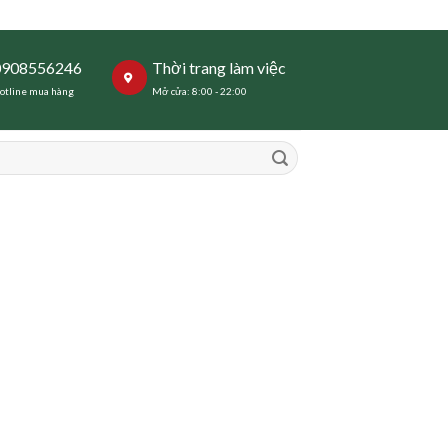
0908556246
Thời trang làm việc
otline mua hàng
Mở cửa: 8:00 - 22:00