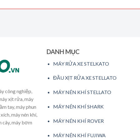
DANH MỤC
MÁY RỬA XE STELKATO
ĐẦU XỊT RỬA XE STELLATO
máy công nghiệp,
MÁY NÉN KHÍ STELLATO
máy xịt rửa, máy
MÁY NÉN KHÍ SHARK
cầm tay, máy phun
xích, máy nén khí,
MÁY NÉN KHÍ ROVER
ăm cây, máy bơm
MÁY NÉN KHÍ FUJIWA