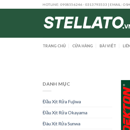
Skip
HOTLINE: 0908556246 - 0313793533 | EMAIL:
OS
to
content
TRANG CHỦ
CỬA HÀNG
BÀI VIẾT
LIÊ
DANH MỤC
Đầu Xịt Rửa Fujiwa
Đầu Xịt Rửa Okayama
Đàu Xịt Rửa Sunwa