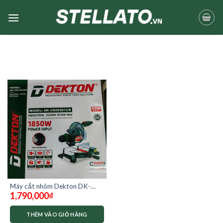
Skip
to
content
Máy cắt nhôm Dekton DK-
1,790,000
₫
CN25501cr
THÊM VÀO GIỎ HÀNG