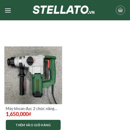
Skip
to
content
Máy khoan đục 2 chức năng
1,650,000
₫
DEKTON DK-RH3002
THÊM VÀO GIỎ HÀNG