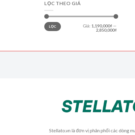
LỌC THEO GIÁ
Giá
Giá
Giá:
1,190,000₫
—
LỌC
tối
tối
2,850,000₫
thiểu
đa
Stellato.vn là đơn vị phân phối các dòng 