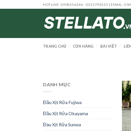
Skip
HOTLINE: 0908556246 - 0313793533 | EMAIL:
OS
to
content
TRANG CHỦ
CỬA HÀNG
BÀI VIẾT
LIÊ
DANH MỤC
Đầu Xịt Rửa Fujiwa
Đầu Xịt Rửa Okayama
Đàu Xịt Rửa Sunwa