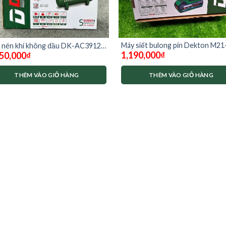
Máy siết bulong pin Dekton M21
 nén khí không dầu DK-AC3912
1,190,000
₫
50,000
₫
IW380PLUS ( chưa có pin sạc)
ton chính hãng
THÊM VÀO GIỎ HÀNG
THÊM VÀO GIỎ HÀNG