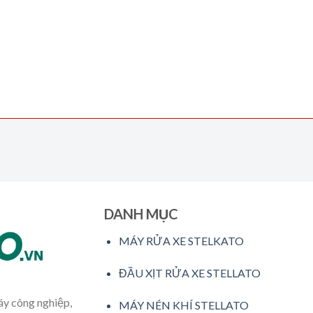
DANH MỤC
MÁY RỬA XE STELKATO
ĐẦU XỊT RỬA XE STELLATO
máy công nghiệp,
MÁY NÉN KHÍ STELLATO