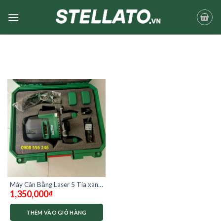
Skip
to
content
Máy Cân Bằng Laser 5 Tia xanh
1,350,000
₫
Dekton DK-LS0502 (Không
Kèm Chân Máy)
THÊM VÀO GIỎ HÀNG