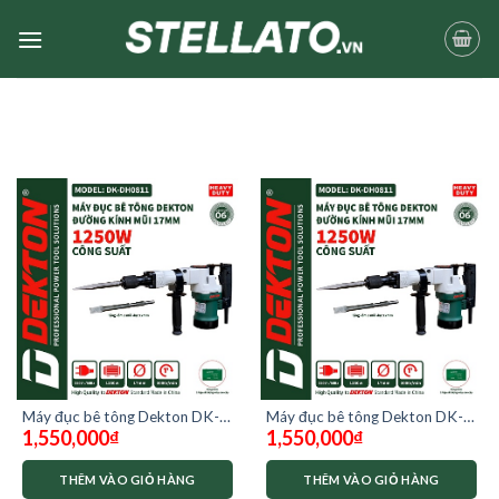
Skip
to
content
Máy đục bê tông Dekton DK-
Máy đục bê tông Dekton DK-
1,550,000
₫
1,550,000
₫
DH0811
DH0811
THÊM VÀO GIỎ HÀNG
THÊM VÀO GIỎ HÀNG