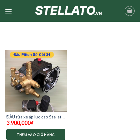
Skip
to
content
ĐẦU rửa xe áp lực cao Stellato
3,900,000
₫
ST-800 ty sứ
THÊM VÀO GIỎ HÀNG