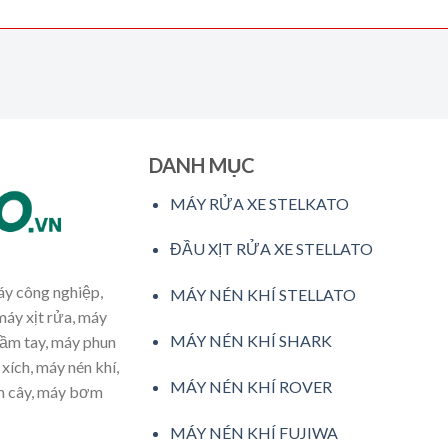
DANH MỤC
MÁY RỬA XE STELKATO
ĐẦU XỊT RỬA XE STELLATO
máy công nghiệp,
MÁY NÉN KHÍ STELLATO
máy xịt rửa, máy
MÁY NÉN KHÍ SHARK
cầm tay, máy phun
xích, máy nén khí,
MÁY NÉN KHÍ ROVER
ăm cây, máy bơm
MÁY NÉN KHÍ FUJIWA