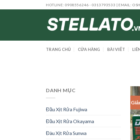
Skip
HOTLINE: 0908556246 - 0313793533 | EMAIL:
OS
to
content
TRANG CHỦ
CỬA HÀNG
BÀI VIẾT
LIÊ
DANH MỤC
Giả
Đầu Xịt Rửa Fujiwa
Đầu Xịt Rửa Okayama
Đàu Xịt Rửa Sunwa