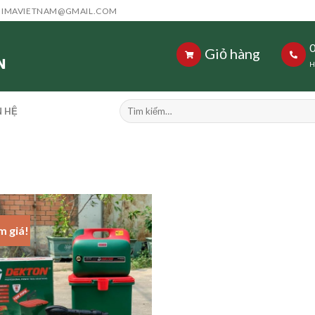
HIMAVIETNAM@GMAIL.COM
Giỏ hàng
H
Tìm
N HỆ
kiếm:
m giá!