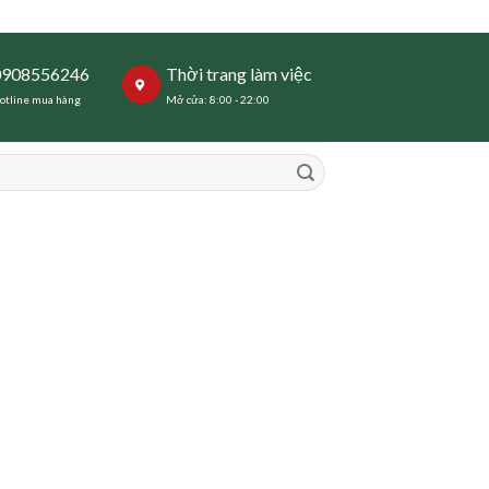
0908556246
Thời trang làm việc
otline mua hàng
Mở cửa: 8:00 - 22:00