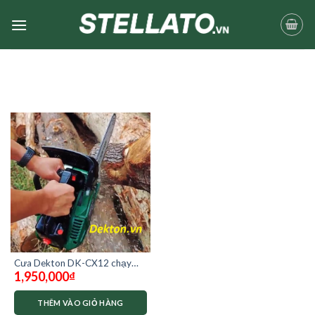
Skip
to
content
Cưa Dekton DK-CX12 chạy
1,950,000
₫
xăng
THÊM VÀO GIỎ HÀNG