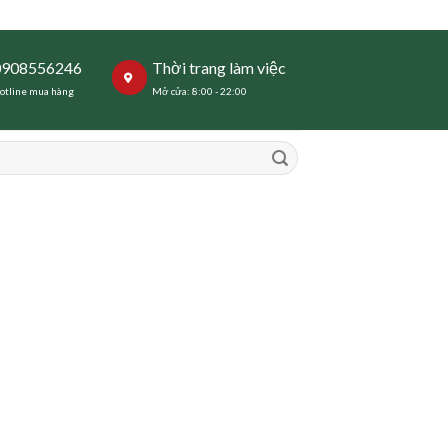
0908556246
Thời trang làm việc
otline mua hàng
Mở cửa: 8:00 - 22:00