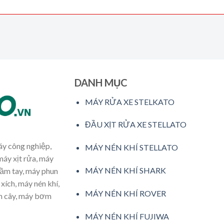
DANH MỤC
MÁY RỬA XE STELKATO
ĐẦU XỊT RỬA XE STELLATO
máy công nghiệp,
MÁY NÉN KHÍ STELLATO
máy xịt rửa, máy
MÁY NÉN KHÍ SHARK
cầm tay, máy phun
xích, máy nén khí,
MÁY NÉN KHÍ ROVER
ăm cây, máy bơm
MÁY NÉN KHÍ FUJIWA