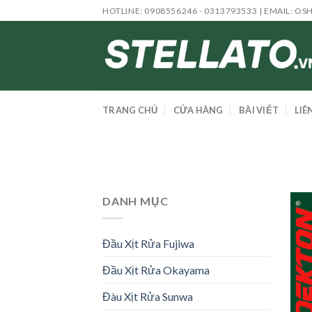
Skip
HOTLINE: 0908556246 - 0313793533 | EMAIL:
OS
to
content
TRANG CHỦ
CỬA HÀNG
BÀI VIẾT
LIÊ
DANH MỤC
Đầu Xịt Rửa Fujiwa
Đầu Xịt Rửa Okayama
Đàu Xịt Rửa Sunwa