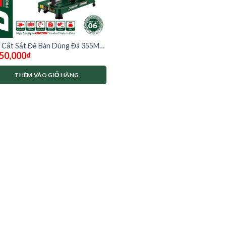
 Cắt Sắt Để Bàn Dùng Đá 355MM
50,000
₫
ton DK-CS2400pro
THÊM VÀO GIỎ HÀNG