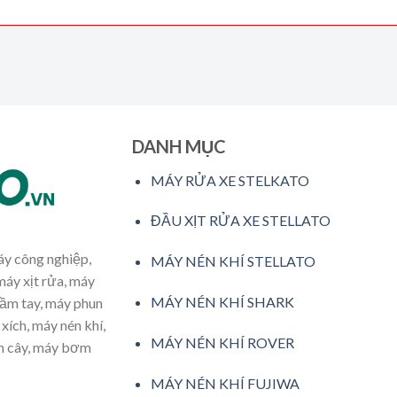
DANH MỤC
MÁY RỬA XE STELKATO
ĐẦU XỊT RỬA XE STELLATO
máy công nghiệp,
MÁY NÉN KHÍ STELLATO
máy xịt rửa, máy
MÁY NÉN KHÍ SHARK
cầm tay, máy phun
xích, máy nén khí,
MÁY NÉN KHÍ ROVER
ăm cây, máy bơm
MÁY NÉN KHÍ FUJIWA