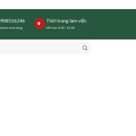
0908556246
Thời trang làm việc
otline mua hàng
Mở cửa: 8:00 - 22:00