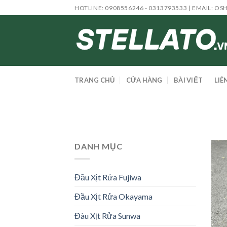
Skip
HOTLINE: 0908556246 - 0313793533 | EMAIL:
OS
to
content
TRANG CHỦ
CỬA HÀNG
BÀI VIẾT
LIÊ
DANH MỤC
Đầu Xịt Rửa Fujiwa
Đầu Xịt Rửa Okayama
Đàu Xịt Rửa Sunwa