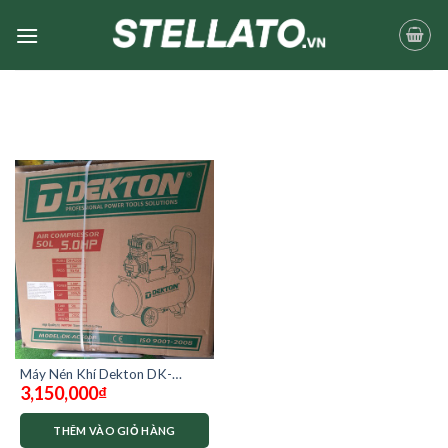
Skip
to
content
Máy Nén Khí Dekton DK-
3,150,000
₫
AC50DR có dầu
THÊM VÀO GIỎ HÀNG